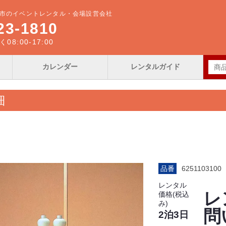
市のイベントレンタル・会場設営会社
23-1810
8:00-17:00
カレンダー
レンタルガイド
細
品番
6251103100
レンタル
レ
価格(税込
み)
問
2泊3日