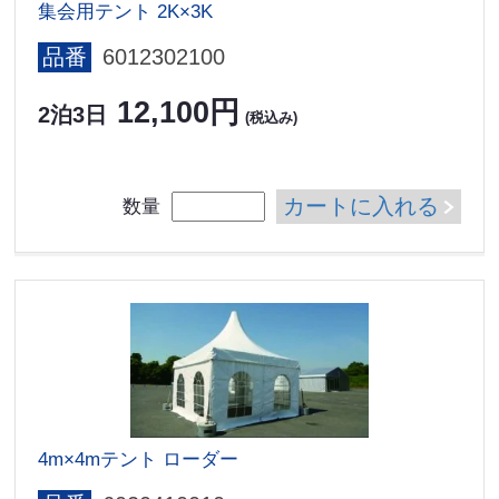
集会用テント 2K×3K
品番
6012302100
12,100円
2泊3日
(税込み)
カートに入れる
数量
4m×4mテント ローダー