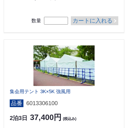
カートに入れる
数量
集会用テント 3K×5K 強風用
品番
6013306100
37,400円
2泊3日
(税込み)